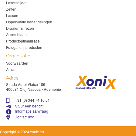
Lasersnijden
Zetten
Lassen
Oppervlakte behandelingen
Draaien & frezen
Assemblage
Productoptimalisatie
Fotogallerij producten
Organisatie
Voorwaarden
Actueel
Adres
Strada Aurel Vlaicu 186
400581 Cluj-Napoca • Roemenie
+31 (0) 344 74 10 01
Stuur een bericht
Informatie aanvraag
Contact info
Copyright © 2024 xonix.eu